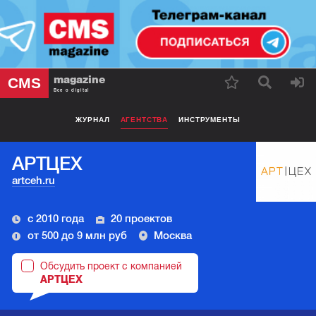
magazine
CMS
Все о digital
ЖУРНАЛ
АГЕНТСТВА
ИНСТРУМЕНТЫ
АРТЦЕХ
artceh.ru
с 2010 года
20 проектов
от 500 до 9 млн руб
Москва
Обсудить проект с компанией
АРТЦЕХ