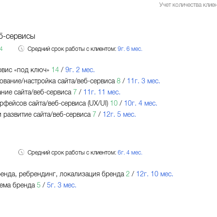
Учет количества клиен
б-сервисы
4
Средний срок работы с клиентом:
9г. 6 мес.
рвис «под ключ»
14
/
9г. 2 мес.
вание/настройка сайта/веб-сервиса
8
/
11г. 3 мес.
ние сайта/веб-сервиса
7
/
11г. 11 мес.
рфейсов сайта/веб-сервиса (UX/UI)
10
/
10г. 4 мес.
 развитие сайта/веб-сервиса
7
/
12г. 5 мес.
Средний срок работы с клиентом:
6г. 4 мес.
енда, ребрендинг, локализация бренда
2
/
12г. 10 мес.
ема бренда
5
/
5г. 3 мес.