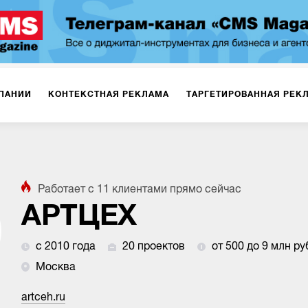
ПАНИИ
КОНТЕКСТНАЯ РЕКЛАМА
ТАРГЕТИРОВАННАЯ РЕК
ИЯ
ДИЗАЙН
БРЕНДИНГ
SMM
МАРКЕТИНГ-ПРОЕКТЫ
Работает с
11
клиентами
прямо сейчас
ПЛОЩАДКАХ
РАБОТА С МАРКЕТПЛЕЙСАМИ
ФОТО
ПРОД
АРТЦЕХ
с 2010 года
20 проектов
от 500 до 9 млн ру
ИГРЫ
ОФЛАЙН-РЕКЛАМА
Москва
artceh.ru