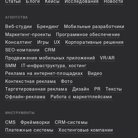
Статьи
Блоги
Кейсы
Исследования
Новости
АГЕНТСТВА
Веб-студии
Брендинг
Мобильные разработчики
Маркетинг-проекты
Программное обеспечение
Консалтинг
Игры
UX
Корпоративные решения
SEO-компании
CRM
Продвижение мобильных приложений
VR/AR
SMM
IT-инфраструктура, хостинг
Реклама на интернет-площадках
Видео
Контекстная реклама
Фото
Таргетированная реклама
Дизайн
PR
Тексты
Офлайн-реклама
Работа с маркетплейсами
ИНСТРУМЕНТЫ
CMS
Фреймворки
CRM-системы
Платежные системы
Хостинговые компании