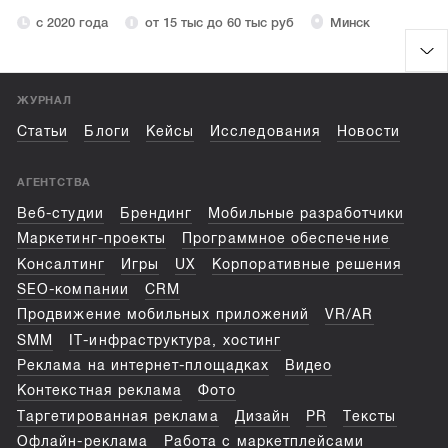
с 2020 года
от 15 тыс до 60 тыс руб
Минск
ЖУРНАЛ
Статьи
Блоги
Кейсы
Исследования
Новости
АГЕНТСТВА
Веб-студии
Брендинг
Мобильные разработчики
Маркетинг-проекты
Программное обеспечение
Консалтинг
Игры
UX
Корпоративные решения
SEO-компании
CRM
Продвижение мобильных приложений
VR/AR
SMM
IT-инфраструктура, хостинг
Реклама на интернет-площадках
Видео
Контекстная реклама
Фото
Таргетированная реклама
Дизайн
PR
Тексты
Офлайн-реклама
Работа с маркетплейсами