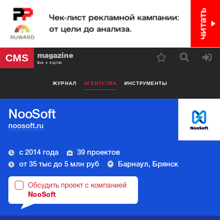
magazine
CMS
Все о digital
ЖУРНАЛ
АГЕНТСТВА
ИНСТРУМЕНТЫ
NooSoft
noosoft.ru
с 2014 года
39 проектов
от 35 тыс до 5 млн руб
Барнаул, Брянск
Обсудить проект с компанией
NooSoft