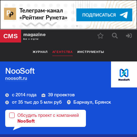
magazine
CMS
Все о digital
ЖУРНАЛ
АГЕНТСТВА
ИНСТРУМЕНТЫ
NooSoft
noosoft.ru
с 2014 года
39 проектов
от 35 тыс до 5 млн руб
Барнаул, Брянск
Обсудить проект с компанией
NooSoft