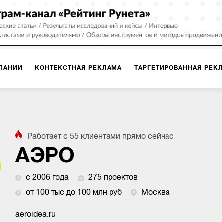
ПАНИИ
КОНТЕКСТНАЯ РЕКЛАМА
ТАРГЕТИРОВАННАЯ РЕК
ИЯ
ДИЗАЙН
БРЕНДИНГ
SMM
МАРКЕТИНГ-ПРОЕКТЫ
Работает с
55
клиентами
прямо сейчас
ПЛОЩАДКАХ
РАБОТА С МАРКЕТПЛЕЙСАМИ
ФОТО
ПРОД
АЭРО
с 2006 года
275 проектов
ИГРЫ
ОФЛАЙН-РЕКЛАМА
от 100 тыс до 100 млн руб
Москва
aeroidea.ru