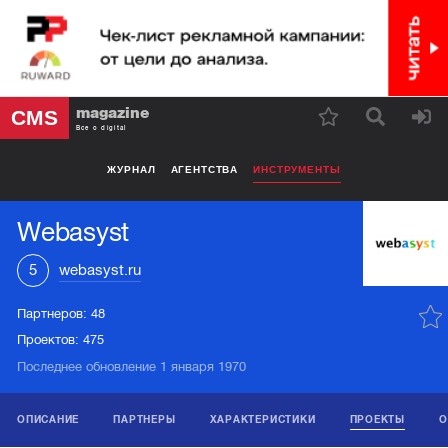
magazine
CMS
Все о digital
ЖУРНАЛ
АГЕНТСТВА
ИНСТРУМЕНТЫ
Webasyst
5
webasyst.ru
Партнеров:
48
Проектов:
475
Последнее обновление 1 января 1970
ОПИСАНИЕ
ПАРТНЕРЫ
ХАРАКТЕРИСТИКИ
ПРОЕКТЫ
О