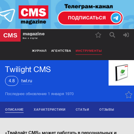
magazine
CMS
Все о digital
ЖУРНАЛ
АГЕНТСТВА
ИНСТРУМЕНТЫ
Twilight CMS
4.8
twl.ru
Последнее обновление 1 января 1970
ОПИСАНИЕ
ХАРАКТЕРИСТИКИ
СТАТЬИ
ОТЗЫВЫ
«Твайлайт CMS» может работать в персональных и