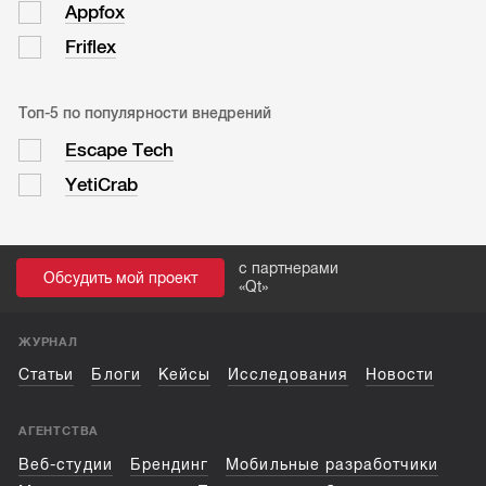
Appfox
Friflex
Топ-5 по популярности внедрений
Escape Tech
YetiCrab
с партнерами
Обсудить мой проект
«
Qt
»
ЖУРНАЛ
Статьи
Блоги
Кейсы
Исследования
Новости
АГЕНТСТВА
Веб-студии
Брендинг
Мобильные разработчики