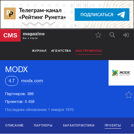
magazine
CMS
Все о digital
ЖУРНАЛ
АГЕНТСТВА
ИНСТРУМЕНТЫ
MODX
4.7
modx.com
Партнеров:
389
Проектов:
5 458
Последнее обновление 1 января 1970
ОПИСАНИЕ
ПАРТНЕРЫ
ХАРАКТЕРИСТИКИ
ПРОЕКТЫ
С