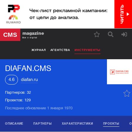
magazine
CMS
Все о digital
ЖУРНАЛ
АГЕНТСТВА
ИНСТРУМЕНТЫ
DIAFAN.CMS
4.6
diafan.ru
Партнеров:
32
Проектов:
129
Последнее обновление 1 января 1970
ОПИСАНИЕ
ПАРТНЕРЫ
ХАРАКТЕРИСТИКИ
ПРОЕКТЫ
О