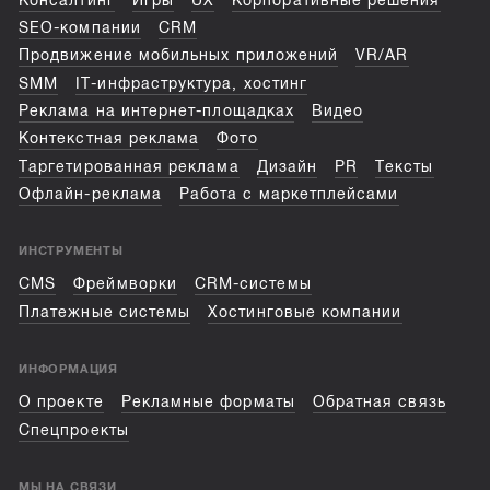
Консалтинг
Игры
UX
Корпоративные решения
SEO-компании
CRM
Продвижение мобильных приложений
VR/AR
SMM
IT-инфраструктура, хостинг
Реклама на интернет-площадках
Видео
Контекстная реклама
Фото
Таргетированная реклама
Дизайн
PR
Тексты
Офлайн-реклама
Работа с маркетплейсами
ИНСТРУМЕНТЫ
CMS
Фреймворки
CRM-системы
Платежные системы
Хостинговые компании
ИНФОРМАЦИЯ
О проекте
Рекламные форматы
Обратная связь
Спецпроекты
МЫ НА СВЯЗИ