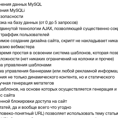
анения данных MySQL
ения MySQLi
езопасности
ка на базу данных (от 0 до 5 запросов)
двинутой технологии AJAX, позволяющей существенно сок
и траффик пользователей
имое создание дизайна сайта, скрипт не накладывает ника
тазию вебмастера
 время простая в освоении система шаблонов, которая поз
ложности (нет никаких ограничений на колонки и прочее)
ма управления шаблонами
ма управления баннерами (или любой рекламной информац
ия не только динамического контента, но и статического
ручная генерация метатегов
шаблонов, на основе которых осуществляется генерация и
с сайта
нной блокировки доступа на сайт
татей, да и вообще всего что угодно
ловеко-понятный URL) позволяет использовать тему статьи