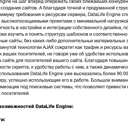
Engine на шаг вперед опережать своих ближайших конкурен
создания сайтов. А благодаря точной и продуманной струк
нимуму требования к ресурсам сервера, DataLife Engine сп
с высокопосещаемыми проектами c минимальной нагрузко
егкость в настройке и интеграции собственного дизайна, п
оки изучить и понять структуру шаблонов и соответственно
ные сайты, без каких-либо дополнительных материальных з
инутой технологии AJAX сократит как трафик и ресурсы в
ик ваших посетителей, не говоря уже об удобстве использо
а сайте для посетителей вашего сайта. Благодаря повыше
ости скрипта, к удобству работы с ним, а также динамиче
спользования DataLife Engine уже высказались более 90 0
иру, успешно использующие его в работе. Большое вниман
имизации под поисковые системы, что позволяет привести
 посетителей.
возможностей DataLife Engine:
и: