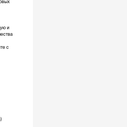
ковых
ую и
чества
те с
)