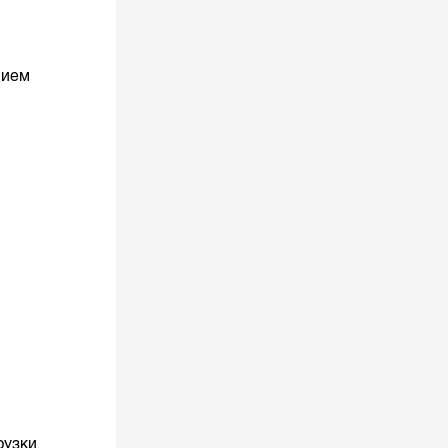
нием
рузки