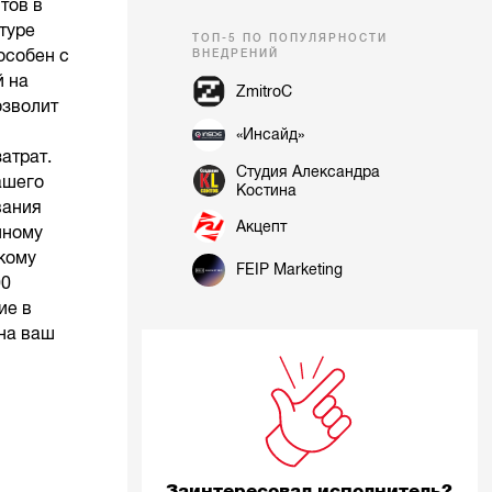
тов в
туре
ТОП-5 ПО ПОПУЛЯРНОСТИ
особен с
ВНЕДРЕНИЙ
й на
ZmitroC
озволит
«Инсайд»
атрат.
Студия Александра
ашего
Костина
вания
Акцепт
нному
скому
FEIP Marketing
00
ие в
 на ваш
Заинтересовал исполнитель?