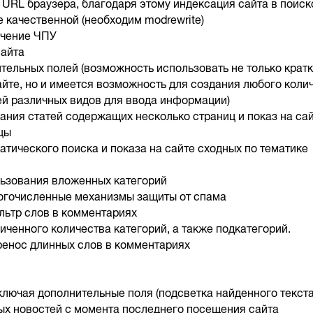
в URL браузера, благодаря этому индексация сайта в поис
е качественной (необходим modrewrite)
ючение ЧПУ
сайта
тельных полей (возможность использовать не только кратк
айте, но и имеется возможность для создания любого коли
й различных видов для ввода информации)
ания статей содержащих несколько страниц и показ на сай
цы
атического поиска и показа на сайте сходных по тематике
льзования вложенных категорий
ногочисленные механизмы защиты от спама
льтр слов в комментариях
иченного количества категорий, а также подкатегорий.
ренос длинных слов в комментариях
включая дополнительные поля (подсветка найденного текста
ых новостей с момента последнего посещения сайта