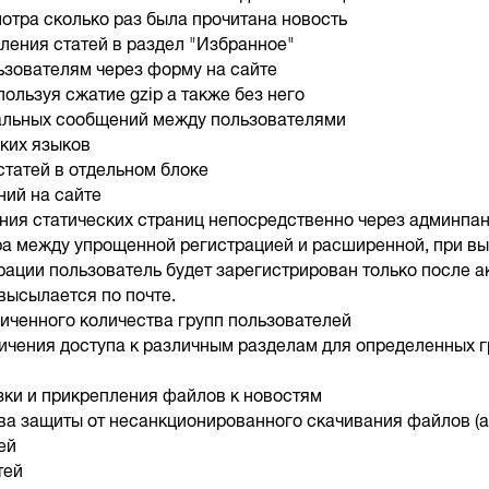
отра сколько раз была прочитана новость
ления статей в раздел "Избранное"
ьзователям через форму на сайте
ользуя сжатие gzip а также без него
альных сообщений между пользователями
ких языков
статей в отдельном блоке
ний на сайте
ния статических страниц непосредственно через админпа
а между упрощенной регистрацией и расширенной, при в
ации пользователь будет зарегистрирован только после а
высылается по почте.
иченного количества групп пользователей
ичения доступа к различным разделам для определенных г
зки и прикрепления файлов к новостям
ва защиты от несанкционированного скачивания файлов (an
ей
тей