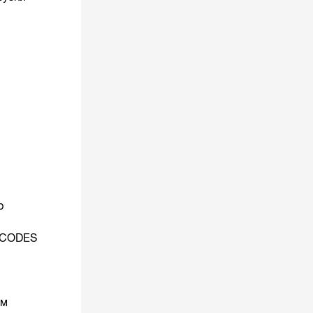
b
BBCODES
им