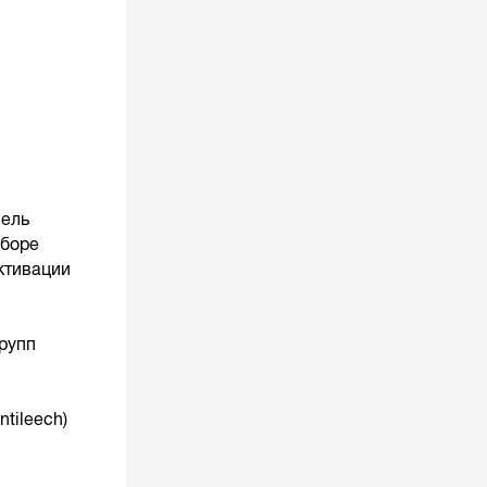
нель
ыборе
ктивации
рупп
tileech)