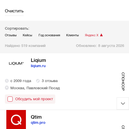
Очистить
Сортировать:
Отзывы
Кейсы
Год основания
Клиенты
Яндекс Х
Найдено 519 компаний
Обновлено:
8 августа 2026
Liqium
liqium.ru
СПОНСОР
с 2009 года
3 отзыва
Москва, Павловский Посад
Обсудить мой проект
Qtim
qtim.pro