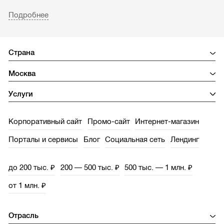
оставить свой комментарий о работе с компанией.
Подробнее
Каталог удобно структурирован и содержит
основную информацию о digital-агентстве, ее
клиентах и созданных сайтах.
Вы можете выбрать лучшее агентство, организовав
тендер на разработку сайта
. Не забудьте указать
параметры подходящих веб-студий.
Регистрация в каталоге абсолютно бесплатна,
Корпоративный сайт
Промо-сайт
Интернет-магазин
приглашаем
зарегистрироваться
.
Порталы и сервисы
Блог
Социальная сеть
Лендинг
до 200 тыс. ₽
200 — 500 тыс. ₽
500 тыс. — 1 млн. ₽
от 1 млн. ₽