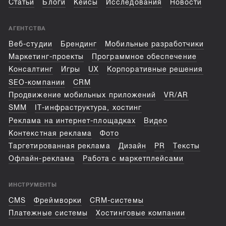
Статьи
Блоги
Кейсы
Исследования
Новости
АГЕНТСТВА
Веб-студии
Брендинг
Мобильные разработчики
Маркетинг-проекты
Программное обеспечение
Консалтинг
Игры
UX
Корпоративные решения
SEO-компании
CRM
Продвижение мобильных приложений
VR/AR
SMM
IT-инфраструктура, хостинг
Реклама на интернет-площадках
Видео
Контекстная реклама
Фото
Таргетированная реклама
Дизайн
PR
Тексты
Офлайн-реклама
Работа с маркетплейсами
ИНСТРУМЕНТЫ
CMS
Фреймворки
CRM-системы
Платежные системы
Хостинговые компании