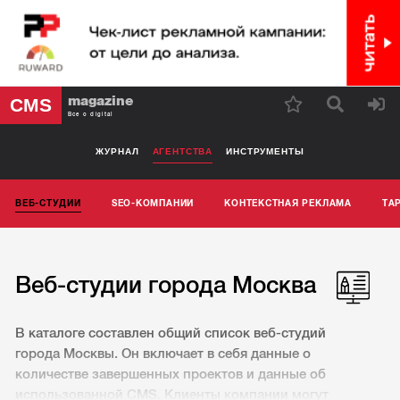
magazine
CMS
Все о digital
ЖУРНАЛ
АГЕНТСТВА
ИНСТРУМЕНТЫ
ВЕБ-СТУДИИ
SEO-КОМПАНИИ
КОНТЕКСТНАЯ РЕКЛАМА
ТА
Веб-студии города Москва
В каталоге составлен общий список веб-студий
города Москвы. Он включает в себя данные о
количестве завершенных проектов и данные об
использованной CMS. Клиенты компании могут