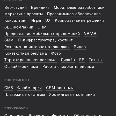
Веб-студии
Брендинг
Мобильные разработчики
Маркетинг-проекты
Программное обеспечение
Консалтинг
Игры
UX
Корпоративные решения
SEO-компании
CRM
Продвижение мобильных приложений
VR/AR
SMM
IT-инфраструктура, хостинг
Реклама на интернет-площадках
Видео
Контекстная реклама
Фото
Таргетированная реклама
Дизайн
PR
Тексты
Офлайн-реклама
Работа с маркетплейсами
ИНСТРУМЕНТЫ
CMS
Фреймворки
CRM-системы
Платежные системы
Хостинговые компании
ИНФОРМАЦИЯ
О проекте
Рекламные форматы
Обратная связь