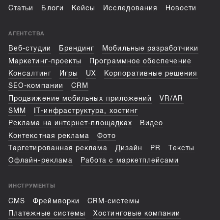
Статьи
Блоги
Кейсы
Исследования
Новости
АГЕНТСТВА
Веб-студии
Брендинг
Мобильные разработчики
Маркетинг-проекты
Программное обеспечение
Консалтинг
Игры
UX
Корпоративные решения
SEO-компании
CRM
Продвижение мобильных приложений
VR/AR
SMM
IT-инфраструктура, хостинг
Реклама на интернет-площадках
Видео
Контекстная реклама
Фото
Таргетированная реклама
Дизайн
PR
Тексты
Офлайн-реклама
Работа с маркетплейсами
ИНСТРУМЕНТЫ
CMS
Фреймворки
CRM-системы
Платежные системы
Хостинговые компании