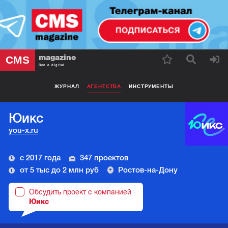
magazine
CMS
Все о digital
ЖУРНАЛ
АГЕНТСТВА
ИНСТРУМЕНТЫ
Юикс
you-x.ru
с 2017 года
347 проектов
от 5 тыс до 2 млн руб
Ростов-на-Дону
Обсудить проект с компанией
Юикс