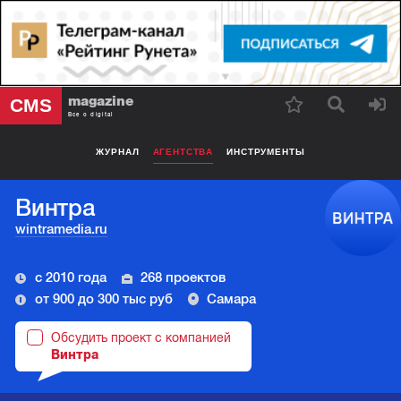
magazine
CMS
Все о digital
ЖУРНАЛ
АГЕНТСТВА
ИНСТРУМЕНТЫ
Винтра
wintramedia.ru
с 2010 года
268 проектов
от 900 до 300 тыс руб
Самара
Обсудить проект с компанией
Винтра