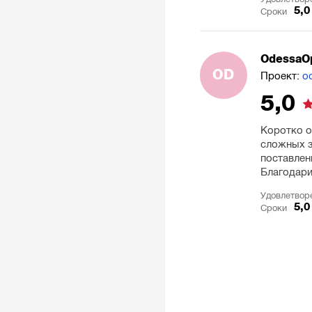
5,0
Сроки
OdessaO
OD
Проект:
o
5,0
Коротко о
сложных з
поставлен
Благодари
Удовлетвор
5,0
Сроки