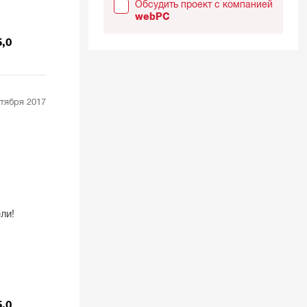
Обсудить проект с компанией
webPC
5,0
нтября 2017
ли!
тов
5,0