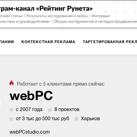
ПАНИИ
КОНТЕКСТНАЯ РЕКЛАМА
ТАРГЕТИРОВАННАЯ РЕК
ИЯ
ДИЗАЙН
БРЕНДИНГ
SMM
МАРКЕТИНГ-ПРОЕКТЫ
Работает с
5
клиентами
прямо сейчас
ПЛОЩАДКАХ
РАБОТА С МАРКЕТПЛЕЙСАМИ
ФОТО
ПРОД
webPC
с 2007 года
8 проектов
ИГРЫ
ОФЛАЙН-РЕКЛАМА
от 3 тыс до 500 тыс руб
Харьков
webPCstudio.com