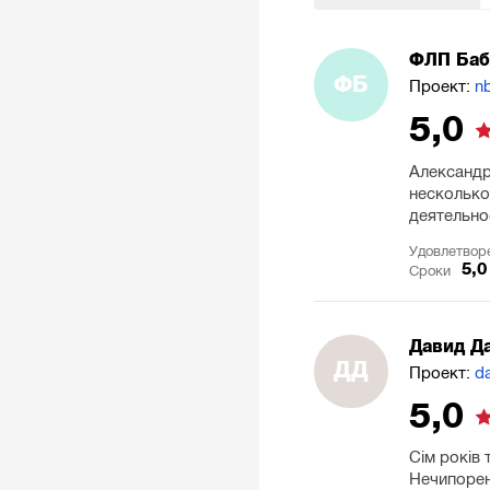
ФЛП Баб
ФБ
Проект:
n
5,0
Александр
несколько
деятельно
Удовлетвор
5,0
Сроки
Давид Д
ДД
Проект:
d
5,0
Сім років
Нечипорен