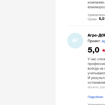
компанию. 
взаєморозу
Удовлетвор
5,0
Сроки
Агро-Д
АГ
Проект:
a
5,0
У нас сло
профессио
всегда на
учитывают
И результ
останавли
можно рас
функциона
для разра
Подробнее
Рекоменд
Удовлетвор