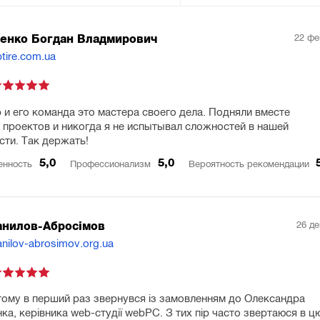
22 фе
енко Богдан Владмирович
btire.com.ua
 и его команда это мастера своего дела. Подняли вместе
 проектов и никогда я не испытывал сложностей в нашей
сти. Так держать!
5,0
5,0
енность
Профессионализм
Вероятность рекомендации
26 де
анилов-Абросiмов
anilov-abrosimov.org.ua
 тому в перший раз звернувся із замовленням до Олександра
ка, керівника web-студії webPC. З тих пір часто звертаюся в ц