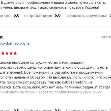
Відмінні риси: професіоналізм вищого рівня, пунктуальність,
міння, ділова етика. Таких керівникiв потребує Україна!
5,0
5,0
енность
Профессионализм
Вероятность рекомендации
29 се
ОМ
gro-dom.solutions
жилось выгодное сотрудничество с настоящими
налами своего дела, которые идут в ногу с будущим, то есть
 шаг впереди). Все пожелания в разработке и продвижении
ся оптимальным образом. На выходе мы получили то, что хоте
аты продолжают радовать, так как работа webPC не
вается. Есть ощущение, что нет невыполнимых задач. И всегда
считывать на годный совет по продвижению и улучшению
ла сайта. Считаю реальной удачей, что из множества кандида
ботки и продвижения нашего сайта мы выбрали webPC.
ую!
5,0
5,0
енность
Профессионализм
Вероятность рекомендации