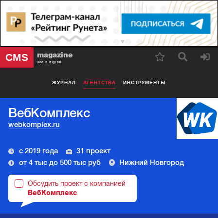
magazine
CMS
Все о digital
ЖУРНАЛ
АГЕНТСТВА
ИНСТРУМЕНТЫ
ВебКомплекс
webkomplex.ru
с 2019 года
31 проект
от 4 тыс до 500 тыс руб
Нижний Новгород
Обсудить проект с компанией
ВебКомплекс