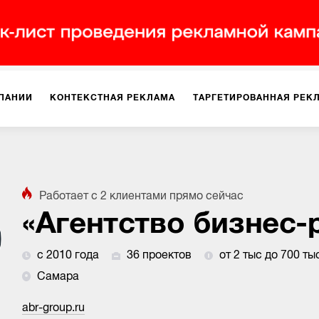
ПАНИИ
КОНТЕКСТНАЯ РЕКЛАМА
ТАРГЕТИРОВАННАЯ РЕК
ИЯ
ДИЗАЙН
БРЕНДИНГ
SMM
МАРКЕТИНГ-ПРОЕКТЫ
Работает с
2
клиентами
прямо сейчас
ПЛОЩАДКАХ
РАБОТА С МАРКЕТПЛЕЙСАМИ
ФОТО
ПРОД
с 2010 года
36 проектов
от 2 тыс до 700 ты
ИГРЫ
ОФЛАЙН-РЕКЛАМА
Самара
abr-group.ru