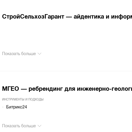
СтройСельхозГарант — айдентика и инфор
Показать больше
МГЕО — ребрендинг для инженерно-геолог
ИНСТРУМЕНТЫ И ПОДХОДЫ
Битрикс24
Показать больше