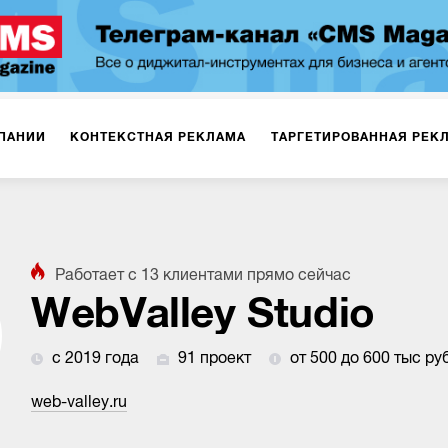
ПАНИИ
КОНТЕКСТНАЯ РЕКЛАМА
ТАРГЕТИРОВАННАЯ РЕК
ИЯ
ДИЗАЙН
БРЕНДИНГ
SMM
МАРКЕТИНГ-ПРОЕКТЫ
Работает с
13
клиентами
прямо сейчас
ПЛОЩАДКАХ
РАБОТА С МАРКЕТПЛЕЙСАМИ
ФОТО
ПРОД
WebValley Studio
с 2019 года
91 проект
от 500 до 600 тыс ру
ИГРЫ
ОФЛАЙН-РЕКЛАМА
web-valley.ru