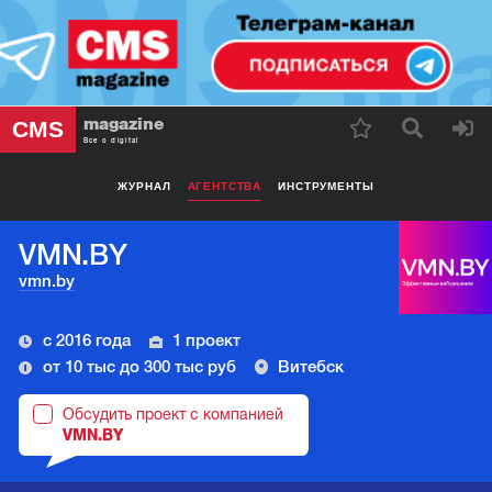
magazine
CMS
Все о digital
ЖУРНАЛ
АГЕНТСТВА
ИНСТРУМЕНТЫ
VMN.BY
vmn.by
с 2016 года
1 проект
от 10 тыс до 300 тыс руб
Витебск
Обсудить проект с компанией
VMN.BY