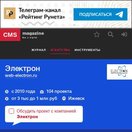
magazine
CMS
Все о digital
ЖУРНАЛ
АГЕНТСТВА
ИНСТРУМЕНТЫ
Электрон
web-electron.ru
с 2010 года
104 проекта
от 3 тыс до 1 млн руб
Ижевск
Обсудить проект с компанией
Электрон