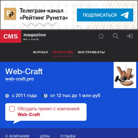
magazine
CMS
Все о digital
ЖУРНАЛ
АГЕНТСТВА
ИНСТРУМЕНТЫ
Web-Craft
web-craft.pro
с 2011 года
от 12 тыс до 1 млн руб
0
Обсудить проект с компанией
Web-Craft
О КОМПАНИИ
ЦЕНЫ
ОТЗЫВЫ