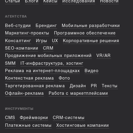
Статьи
Блоги
Кейсы
Исследования
Новости
АГЕНТСТВА
Веб-студии
Брендинг
Мобильные разработчики
Маркетинг-проекты
Программное обеспечение
Консалтинг
Игры
UX
Корпоративные решения
SEO-компании
CRM
Продвижение мобильных приложений
VR/AR
SMM
IT-инфраструктура, хостинг
Реклама на интернет-площадках
Видео
Контекстная реклама
Фото
Таргетированная реклама
Дизайн
PR
Тексты
Офлайн-реклама
Работа с маркетплейсами
ИНСТРУМЕНТЫ
CMS
Фреймворки
CRM-системы
Платежные системы
Хостинговые компании