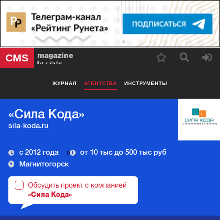
magazine
CMS
Все о digital
ЖУРНАЛ
АГЕНТСТВА
ИНСТРУМЕНТЫ
«Сила Кода»
sila-koda.ru
с 2012 года
от 10 тыс до 500 тыс руб
0
Магнитогорск
Обсудить проект с компанией
«Сила Кода»