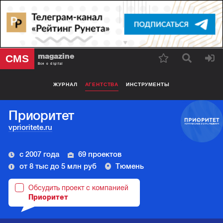
magazine
CMS
Все о digital
ЖУРНАЛ
АГЕНТСТВА
ИНСТРУМЕНТЫ
Приоритет
vprioritete.ru
с 2007 года
69 проектов
от 8 тыс до 5 млн руб
Тюмень
Обсудить проект с компанией
Приоритет