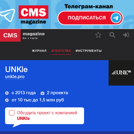
magazine
CMS
Все о digital
ЖУРНАЛ
АГЕНТСТВА
ИНСТРУМЕНТЫ
UNKle
unkle.pro
с 2013 года
2 проекта
от 10 тыс до 1,5 млн руб
Обсудить проект с компанией
UNKle