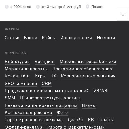
с 2004 года
от 3 тыс до 2 млн руб
Псков
ЖУРНАЛ
Статьи
Блоги
Кейсы
Исследования
Новости
АГЕНТСТВА
Веб-студии
Брендинг
Мобильные разработчики
Маркетинг-проекты
Программное обеспечение
Консалтинг
Игры
UX
Корпоративные решения
SEO-компании
CRM
Продвижение мобильных приложений
VR/AR
SMM
IT-инфраструктура, хостинг
Реклама на интернет-площадках
Видео
Контекстная реклама
Фото
Таргетированная реклама
Дизайн
PR
Тексты
Офлайн-реклама
Работа с маркетплейсами