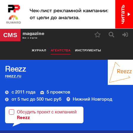
magazine
CMS
Все о digital
ЖУРНАЛ
АГЕНТСТВА
ИНСТРУМЕНТЫ
Reezz
reezz.ru
с 2011 года
5 проектов
от 5 тыс до 500 тыс руб
Нижний Новгород
Обсудить проект с компанией
Reezz