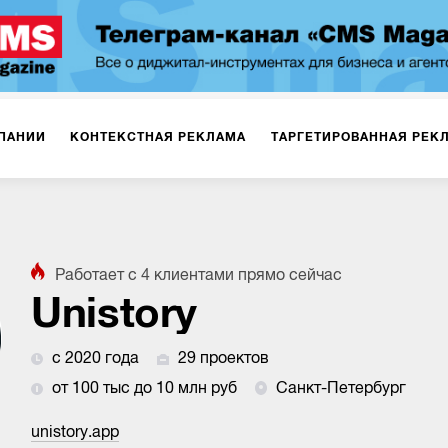
ПАНИИ
КОНТЕКСТНАЯ РЕКЛАМА
ТАРГЕТИРОВАННАЯ РЕК
ИЯ
ДИЗАЙН
БРЕНДИНГ
SMM
МАРКЕТИНГ-ПРОЕКТЫ
Работает с
4
клиентами
прямо сейчас
ПЛОЩАДКАХ
РАБОТА С МАРКЕТПЛЕЙСАМИ
ФОТО
ПРОД
Unistory
с 2020 года
29 проектов
ИГРЫ
ОФЛАЙН-РЕКЛАМА
от 100 тыс до 10 млн руб
Санкт-Петербург
unistory.app