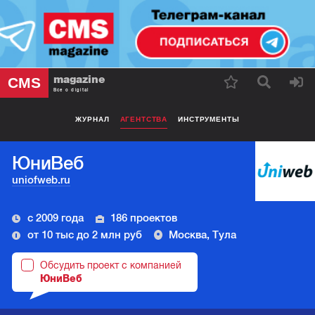
magazine
CMS
Все о digital
ЖУРНАЛ
АГЕНТСТВА
ИНСТРУМЕНТЫ
ЮниВеб
uniofweb.ru
с 2009 года
186 проектов
от 10 тыс до 2 млн руб
Москва, Тула
Обсудить проект с компанией
ЮниВеб