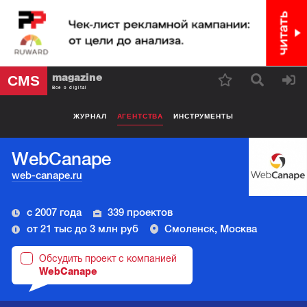
magazine
CMS
Все о digital
ЖУРНАЛ
АГЕНТСТВА
ИНСТРУМЕНТЫ
WebCanape
web-canape.ru
с 2007 года
339 проектов
от 21 тыс до 3 млн руб
Смоленск, Москва
Обсудить проект с компанией
WebCanape