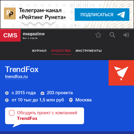
magazine
CMS
Все о digital
ЖУРНАЛ
АГЕНТСТВА
ИНСТРУМЕНТЫ
TrendFox
trendfox.ru
с 2015 года
203 проекта
от 10 тыс до 1,5 млн руб
Москва
Обсудить проект с компанией
TrendFox