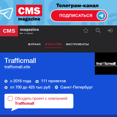
magazine
CMS
Все о digital
ЖУРНАЛ
АГЕНТСТВА
ИНСТРУМЕНТЫ
Trafficmall
trafficmall.site
с 2016 года
111 проектов
от 700 до 425 тыс руб
Санкт-Петербург
Обсудить проект с компанией
Trafficmall