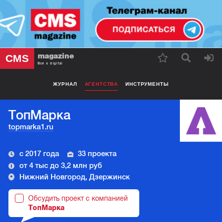
magazine
CMS
Все о digital
ЖУРНАЛ
АГЕНТСТВА
ИНСТРУМЕНТЫ
ТопМарка
topmarka1.ru
с 2017 года
33 проекта
от 4 тыс до 3,2 млн руб
Нижний Новгород, Дзержинск
Обсудить проект с компанией
ТопМарка