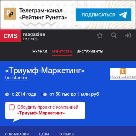
magazine
CMS
Все о digital
ЖУРНАЛ
АГЕНТСТВА
ИНСТРУМЕНТЫ
«Триумф-Маркетинг»
tm-start.ru
с 2014 года
от 50 тыс до 1 млн руб
0
Обсудить проект с компанией
«Триумф-Маркетинг»
О КОМПАНИИ
ЦЕНЫ
ОТЗЫВЫ