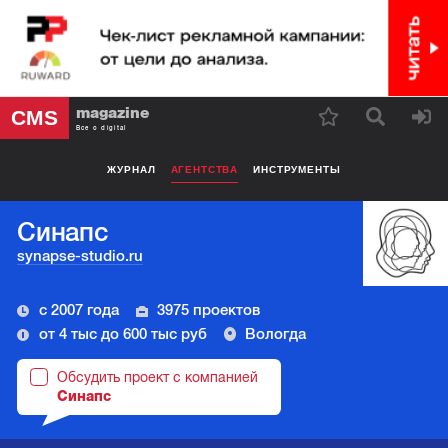
magazine
CMS
Все о digital
ЖУРНАЛ
АГЕНТСТВА
ИНСТРУМЕНТЫ
Синапс
synapse-studio.ru
с 2007 года
3975 проектов
от 4 тыс до 600 тыс руб
Вологда
Обсудить проект с компанией
Синапс