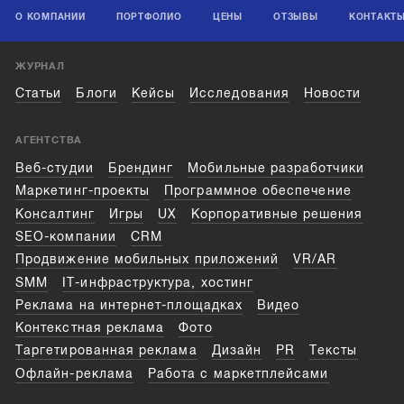
О КОМПАНИИ
ПОРТФОЛИО
ЦЕНЫ
ОТЗЫВЫ
КОНТАКТ
ЖУРНАЛ
Статьи
Блоги
Кейсы
Исследования
Новости
АГЕНТСТВА
Веб-студии
Брендинг
Мобильные разработчики
Маркетинг-проекты
Программное обеспечение
Консалтинг
Игры
UX
Корпоративные решения
SEO-компании
CRM
Продвижение мобильных приложений
VR/AR
SMM
IT-инфраструктура, хостинг
Реклама на интернет-площадках
Видео
Контекстная реклама
Фото
Таргетированная реклама
Дизайн
PR
Тексты
Офлайн-реклама
Работа с маркетплейсами