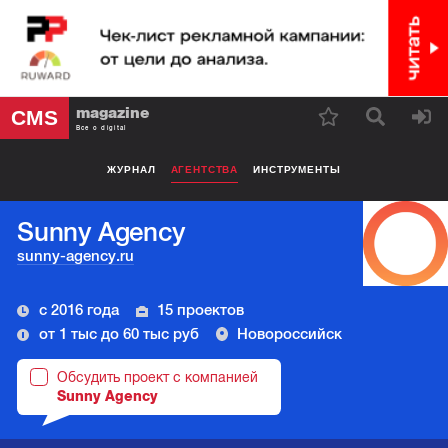
magazine
CMS
Все о digital
ЖУРНАЛ
АГЕНТСТВА
ИНСТРУМЕНТЫ
Sunny Agency
sunny-agency.ru
с 2016 года
15 проектов
от 1 тыс до 60 тыс руб
Новороссийск
Обсудить проект с компанией
Sunny Agency