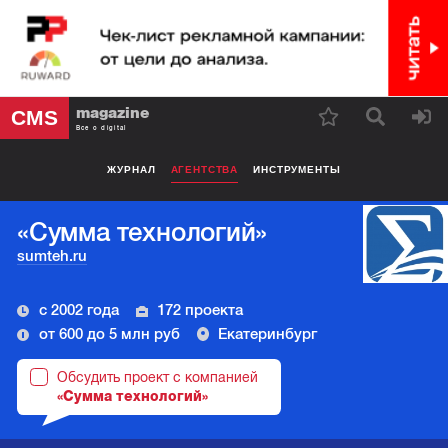
magazine
CMS
Все о digital
ЖУРНАЛ
АГЕНТСТВА
ИНСТРУМЕНТЫ
«Сумма технологий»
sumteh.ru
с 2002 года
172 проекта
от 600 до 5 млн руб
Екатеринбург
Обсудить проект с компанией
«Сумма технологий»