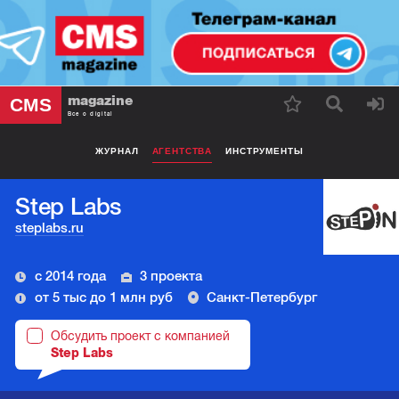
magazine
CMS
Все о digital
ЖУРНАЛ
АГЕНТСТВА
ИНСТРУМЕНТЫ
Step Labs
steplabs.ru
с 2014 года
3 проекта
от 5 тыс до 1 млн руб
Санкт-Петербург
Обсудить проект с компанией
Step Labs