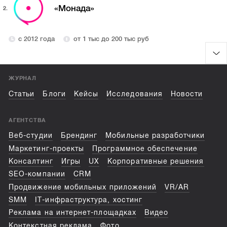
«Монада»
2.
с 2012 года
от 1 тыс до 200 тыс руб
ЖУРНАЛ
Статьи
Блоги
Кейсы
Исследования
Новости
АГЕНТСТВА
Веб-студии
Брендинг
Мобильные разработчики
Маркетинг-проекты
Программное обеспечение
Консалтинг
Игры
UX
Корпоративные решения
SEO-компании
CRM
Продвижение мобильных приложений
VR/AR
SMM
IT-инфраструктура, хостинг
Реклама на интернет-площадках
Видео
Контекстная реклама
Фото