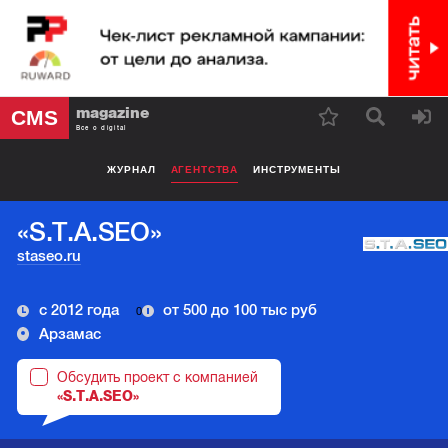
magazine
CMS
Все о digital
ЖУРНАЛ
АГЕНТСТВА
ИНСТРУМЕНТЫ
«S.T.A.SEO»
staseo.ru
с 2012 года
от 500 до 100 тыс руб
0
Арзамас
Обсудить проект с компанией
«S.T.A.SEO»