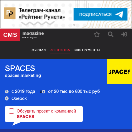
magazine
CMS
Все о digital
ЖУРНАЛ
АГЕНТСТВА
ИНСТРУМЕНТЫ
SPACES
spaces.marketing
с 2019 года
от 20 тыс до 800 тыс руб
0
Озерск
Обсудить проект с компанией
SPACES