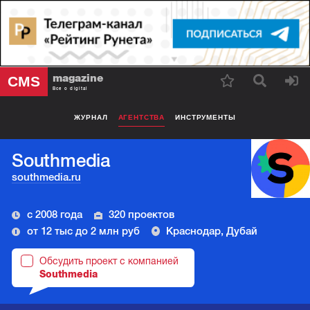
magazine
CMS
Все о digital
ЖУРНАЛ
АГЕНТСТВА
ИНСТРУМЕНТЫ
Southmedia
southmedia.ru
с 2008 года
320 проектов
от 12 тыс до 2 млн руб
Краснодар, Дубай
Обсудить проект с компанией
Southmedia