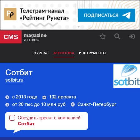
magazine
CMS
Все о digital
ЖУРНАЛ
АГЕНТСТВА
ИНСТРУМЕНТЫ
Сотбит
sotbit.ru
с 2013 года
102 проекта
от 20 тыс до 10 млн руб
Санкт-Петербург
Обсудить проект с компанией
Сотбит