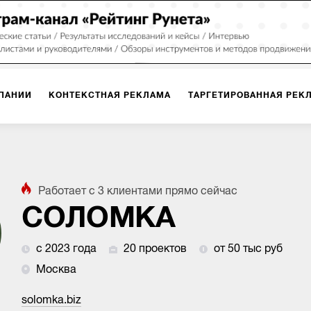
ПАНИИ
КОНТЕКСТНАЯ РЕКЛАМА
ТАРГЕТИРОВАННАЯ РЕК
ИЯ
ДИЗАЙН
БРЕНДИНГ
SMM
МАРКЕТИНГ-ПРОЕКТЫ
Работает с
3
клиентами
прямо сейчас
ПЛОЩАДКАХ
РАБОТА С МАРКЕТПЛЕЙСАМИ
ФОТО
ПРОД
СОЛОМКА
с 2023 года
20 проектов
от 50 тыс руб
ИГРЫ
ОФЛАЙН-РЕКЛАМА
Москва
solomka.biz