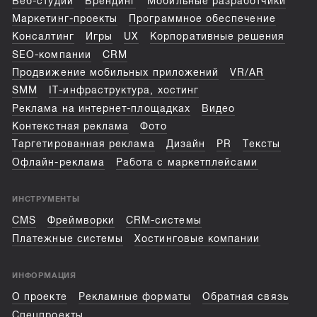
Веб-студии
Брендинг
Мобильные разработчики
Маркетинг-проекты
Программное обеспечение
Консалтинг
Игры
UX
Корпоративные решения
SEO-компании
CRM
Продвижение мобильных приложений
VR/AR
SMM
IT-инфраструктура, хостинг
Реклама на интернет-площадках
Видео
Контекстная реклама
Фото
Таргетированная реклама
Дизайн
PR
Тексты
Офлайн-реклама
Работа с маркетплейсами
ИНСТРУМЕНТЫ
CMS
Фреймворки
CRM-системы
Платежные системы
Хостинговые компании
ИНФОРМАЦИЯ
О проекте
Рекламные форматы
Обратная связь
Спецпроекты