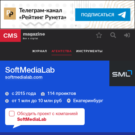
magazine
CMS
Все о digital
ЖУРНАЛ
АГЕНТСТВА
ИНСТРУМЕНТЫ
SoftMediaLab
softmedialab.com
с 2015 года
114 проектов
от 1 млн до 10 млн руб
Екатеринбург
Обсудить проект с компанией
SoftMediaLab