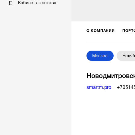
Кабинет агентства
О КОМПАНИИ
ПОРТ
Москва
Челяб
Новодмитровск
smartm.pro
+79514