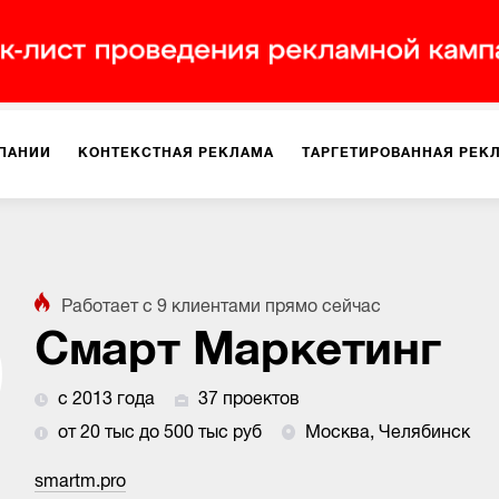
ПАНИИ
КОНТЕКСТНАЯ РЕКЛАМА
ТАРГЕТИРОВАННАЯ РЕК
ИЯ
ДИЗАЙН
БРЕНДИНГ
SMM
МАРКЕТИНГ-ПРОЕКТЫ
Работает с
9
клиентами
прямо сейчас
ПЛОЩАДКАХ
РАБОТА С МАРКЕТПЛЕЙСАМИ
ФОТО
ПРОД
Смарт Маркетинг
с 2013 года
37 проектов
ИГРЫ
ОФЛАЙН-РЕКЛАМА
от 20 тыс до 500 тыс руб
Москва, Челябинск
smartm.pro