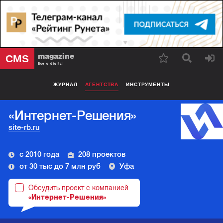
magazine
CMS
Все о digital
ЖУРНАЛ
АГЕНТСТВА
ИНСТРУМЕНТЫ
«Интернет-Решения»
site-rb.ru
с 2010 года
208 проектов
от 30 тыс до 7 млн руб
Уфа
Обсудить проект с компанией
«Интернет-Решения»