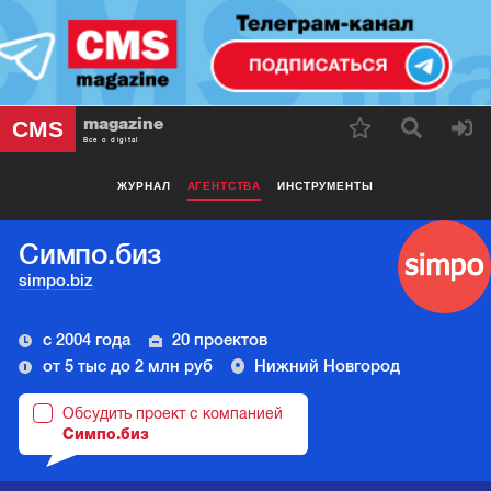
magazine
CMS
Все о digital
ЖУРНАЛ
АГЕНТСТВА
ИНСТРУМЕНТЫ
Симпо.биз
simpo.biz
с 2004 года
20 проектов
от 5 тыс до 2 млн руб
Нижний Новгород
Обсудить проект с компанией
Симпо.биз