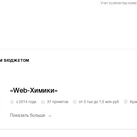
Учет количества клиен
ИМ БЮДЖЕТОМ
«Web-Химики»
с 2014 года
37 проектов
от 5 тыс до 1,5 млн руб
Кра
Показать больше