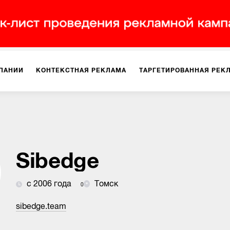
ПАНИИ
КОНТЕКСТНАЯ РЕКЛАМА
ТАРГЕТИРОВАННАЯ РЕК
ИЯ
ДИЗАЙН
БРЕНДИНГ
SMM
МАРКЕТИНГ-ПРОЕКТЫ
ПЛОЩАДКАХ
РАБОТА С МАРКЕТПЛЕЙСАМИ
ФОТО
ПРОД
Sibedge
с 2006 года
Томск
0
ИГРЫ
ОФЛАЙН-РЕКЛАМА
sibedge.team