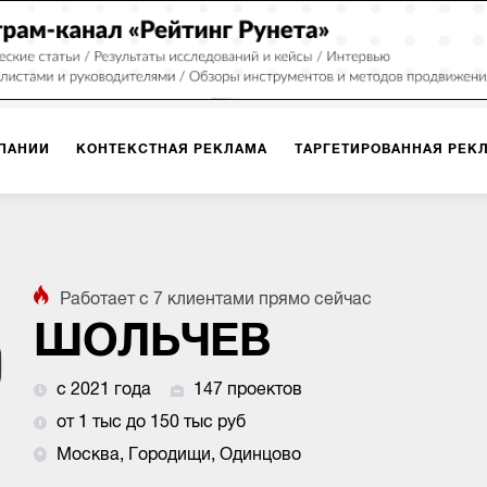
ПАНИИ
КОНТЕКСТНАЯ РЕКЛАМА
ТАРГЕТИРОВАННАЯ РЕК
ИЯ
ДИЗАЙН
БРЕНДИНГ
SMM
МАРКЕТИНГ-ПРОЕКТЫ
Работает с
7
клиентами
прямо сейчас
ПЛОЩАДКАХ
РАБОТА С МАРКЕТПЛЕЙСАМИ
ФОТО
ПРОД
ШОЛЬЧЕВ
с 2021 года
147 проектов
ИГРЫ
ОФЛАЙН-РЕКЛАМА
от 1 тыс до 150 тыс руб
Москва, Городищи, Одинцово